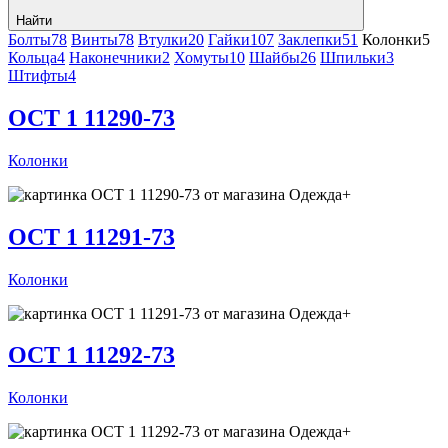
Найти
Болты
78
Винты
78
Втулки
20
Гайки
107
Заклепки
51
Колонки
5
Кольца
4
Наконечники
2
Хомуты
10
Шайбы
26
Шпильки
3
Штифты
4
OCT 1 11290-73
Колонки
ОСТ 1 11291-73
Колонки
ОСТ 1 11292-73
Колонки