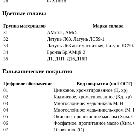
26
07Х16Н6
Цветные сплавы
Группа материалов
Марка сплава
31
АМг5П, АМг5
32
Латунь Л63, Латунь ЛС59-1
33
Латунь Л63 антимагнитная, Латунь ЛС59
34
Бронза Бр.АМц9-2
35
Д1, Д1П, Д16,Д16П
Гальванические покрытия
Цифровое обозначение
Вид покрытия (по ГОСТ)
01
Цинковое, хроматированное (Ц. хр)
02
Кадмиевое, хроматированное (Кд. хр)
03
Многослойное: медь-никель М. Н
04
Многослойное: медь-никель-хром (М. Н
05
Окисное, пропитанное маслом (Хим. О
06
Фосфатное, пропитанное масло (Хим. 
07
Оловянное (О)