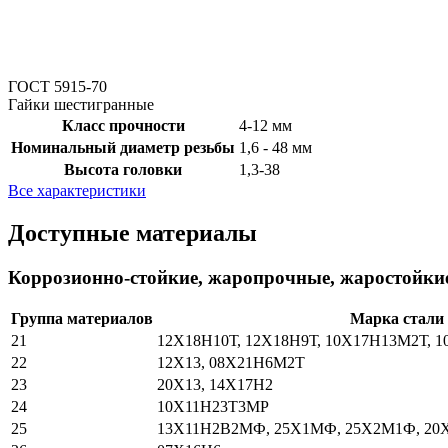
ГОСТ 5915-70
Гайки шестигранные
Класс прочности
4-12 мм
Номинальный диаметр резьбы
1,6 - 48 мм
Высота головки
1,3-38
Все характеристики
Доступные материалы
Коррозионно-стойкие, жаропрочные, жаростойкие
Группа материалов
Марка стали
21
12Х18Н10Т, 12Х18Н9Т, 10Х17Н13М2Т, 
22
12Х13, 08Х21Н6М2Т
23
20Х13, 14Х17Н2
24
10Х11Н23Т3МР
25
13Х11Н2В2МФ, 25Х1МФ, 25Х2М1Ф, 2