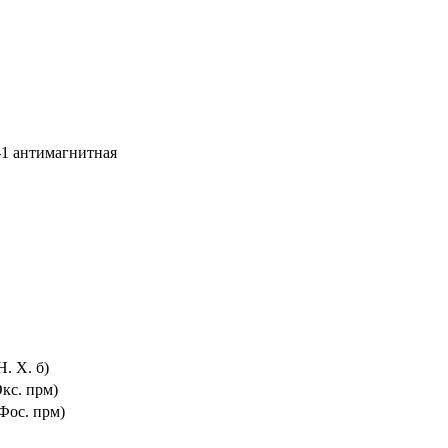
-1 антимагнитная
. X. б)
кс. прм)
Фос. прм)