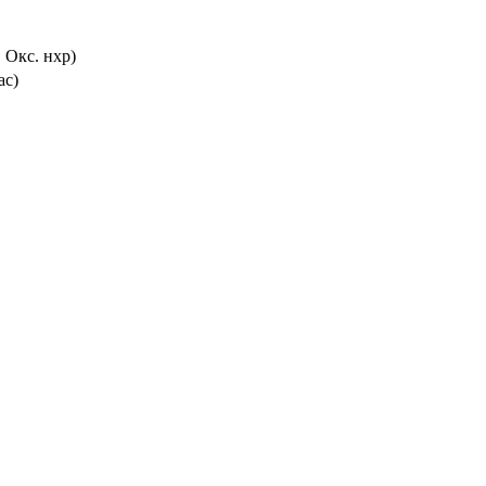
 Окс. нхр)
ас)