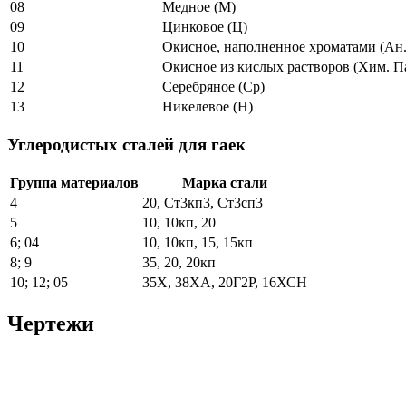
08
Медное (М)
09
Цинковое (Ц)
10
Окисное, наполненное хроматами (Ан.
11
Окисное из кислых растворов (Хим. П
12
Серебряное (Ср)
13
Никелевое (Н)
Углеродистых сталей для гаек
Группа материалов
Марка стали
4
20, Ст3кп3, Ст3сп3
5
10, 10кп, 20
6; 04
10, 10кп, 15, 15кп
8; 9
35, 20, 20кп
10; 12; 05
35Х, 38ХА, 20Г2Р, 16ХСН
Чертежи